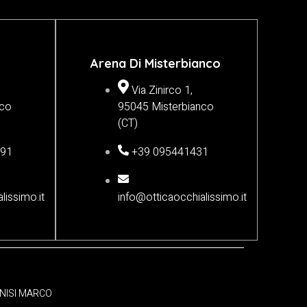
Arena Di Misterbianco
Via Zinirco 1,
nco
95045 Misterbianco
(CT)
691
+39 095441431
lissimo.it
info@otticaocchialissimo.it
NNISI MARCO