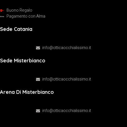
Buono Regalo
Pagamento con Alma
Sede Catania
C.rso Sicilia 22, 95131 Catania
+39 0958264997
info@otticaocchialissimo.it
Sede Misterbianco
Via Lenin 106, 95045 Misterbianco (CT)
+39 0952968691
info@otticaocchialissimo.it
Arena Di Misterbianco
Via Zinirco 1, 95045 Misterbianco (CT)
+39 095441431
info@otticaocchialissimo.it
Privacy Policy
Cookies Policy
Copyright