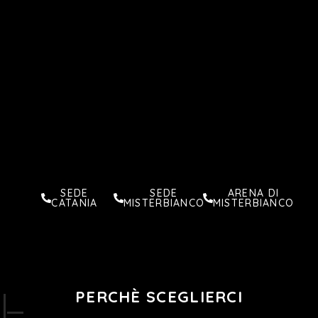
sferiche, e disponiamo di un ampio laboratorio di lenti
oftalmiche dotato di mola, che consente montaggi rapidi e un
notevole accorciamento dei tempi di attesa.
All’interno dei nostri punti vendita troverete un’ampia selezione
di montature per
uomo, donna e bambino
, oltre a lenti
oftalmiche di alta qualità, progettate per rispondere alle più
diverse esigenze visive. Offriamo una
garanzia biennale sui
trattamenti antiriflesso
e
due mesi di garanzia sui mancati
adattamenti
per lenti progressive e office, a tutela della
massima soddisfazione del cliente.
SEDE
SEDE
ARENA DI
CATANIA
MISTERBIANCO
MISTERBIANCO
PERCHÈ SCEGLIERCI