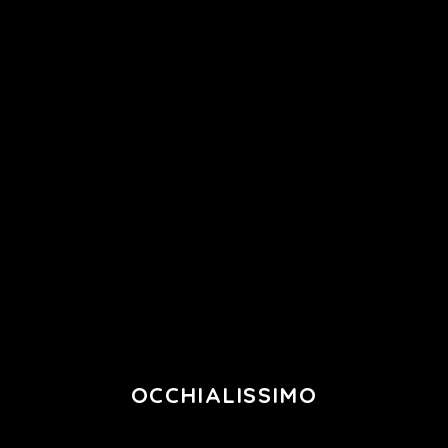
Chi
Visita
Le Nostre
Home
Gallery
Siamo
Optometrica
Sedi
Chi
Visita
Le Nostre
Home
Gallery
Siamo
Optometrica
Sedi
OCCHIALISSIMO