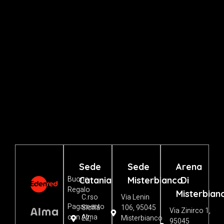
pubblicati con l’esplicita autorizzazione dei titolari dei relativi
diritti. Anche tali contenuti sono protetti dalla normativa vigente e
soggetti a copyright.
È vietato copiare, modificare, distribuire, pubblicare o utilizzare,
in qualsiasi forma, i contenuti del sito senza preventiva
autorizzazione scritta da parte della Società, i cui contatti sono
indicati in calce al sito.
Sede
Sede
Arena
Buono
Catania
Misterbianco
Di
Regalo
Misterbian
C.rso
Via Lenin
Pagamento
Sicilia
106, 95045
Via Zinirco 1,
con Alma
22,
Misterbianco
95045