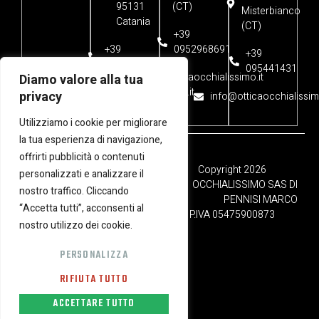
95131
(CT)
Misterbianco
Catania
(CT)
+39
+39
0952968691
+39
0958264997
095441431
info@otticaocchialissimo.it
Diamo valore alla tua
info@otticaocchialissimo.it
privacy
info@otticaocchialissimo
Utilizziamo i cookie per migliorare
la tua esperienza di navigazione,
offrirti pubblicità o contenuti
Privacy Policy
Cookies Policy
Copyright 2026
personalizzati e analizzare il
Copyright
OCCHIALISSIMO SAS DI
nostro traffico. Cliccando
PENNISI MARCO
“Accetta tutti”, acconsenti al
P.IVA 05475900873
nostro utilizzo dei cookie.
designed by
PERSONALIZZA
RIFIUTA TUTTO
ACCETTARE TUTTO